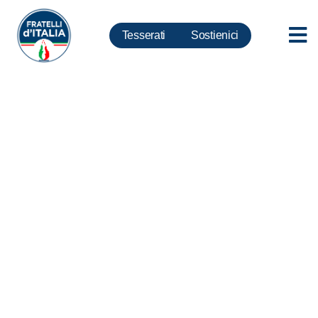
Tesserati
Sostienici
Turismo, Zucconi-Cramanna:
su Bolkestein governo dei
migliori non ha coraggio di
intervenire