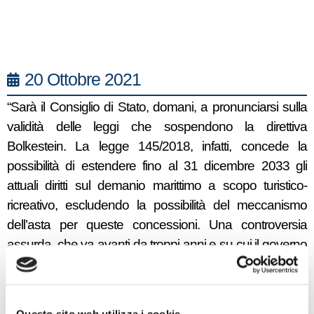
20 Ottobre 2021
“Sarà il Consiglio di Stato, domani, a pronunciarsi sulla
validità delle leggi che sospendono la direttiva
Bolkestein. La legge 145/2018, infatti, concede la
possibilità di estendere fino al 31 dicembre 2033 gli
attuali diritti sul demanio marittimo a scopo turistico-
ricreativo, escludendo la possibilità del meccanismo
dell’asta per queste concessioni. Una controversia
assurda, che va avanti da troppi anni e su cui il governo
dei migliori non ha avuto il coraggio di intervenire,
nonostante le promesse fatte dal ministro del Turismo
Garavaglia, lasciando un intero settore ancora una volta
Questo sito web utilizza i cookie