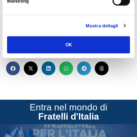
Marketing
garantire i pieni diritti del nostro comparto balneare”.
Lo dichiarano il capogruppo FDI in Commissione Attività
Produttive della Camera, Riccardo Zucconi, e il
Mostra dettagli
responsabile nazionale Dipartimento Turismo FDI,
Gianluca Caramanna.
OK
CONDIVIDI
Entra nel mondo di
Fratelli d'Italia