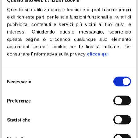
in balìa dei pronunciamenti dei tribunali. Tra questi c’è il
Questo sito utilizza cookie tecnici e di profilazione propri
Tar di Lecce che, con la pronuncia n. 981, ha stabilito –
e di richieste parti per le sue funzioni funzionali e inviati di
a nostro avviso correttamente – che la Bolkestein non
pubblicità, contenuti e servizi più vicini ai tuoi gusti e
può considerarsi automaticamente applicabile in Italia.
interessi.
Chiudendo questo messaggio, scorrendo
Pertanto, in assenza di altre norme, deve prevalere la
questa pagina o cliccando qualunque suo elemento
legge nazionale ad oggi valida e in vigore, che dispone
acconsenti usare i cookie per le finalità indicate.
Per
consultare l'informativa sulla privacy
clicca qui
l’estensione al 2033 delle concessioni demaniali
marittime. La direttiva Ue rischia di mettere in ginocchio
famiglie, imprese e lavoratori del comparto, per questo
Selezione
già nel 2018 Fratelli d’Italia aveva presentato una
Necessario
del
proposta di legge, a prima firma del presidente Giorgia
consenso
Meloni, volta a mettere in sicurezza le nostre imprese da
Preferenze
un’errata applicazione della Bolkestein, prevedendo le
evidenze pubbliche soltanto per le nuove concessioni.
Statistiche
FDI auspica che il Consiglio di Stato domani tuteli i
lavoratori italiani, noi continueremo a vigilare per