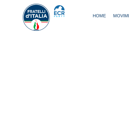
HOME
MOVIM
Ucraina, Fitto:
solidarietà a pop
ucraino che reag
questa barbarie 
coraggio e dignit