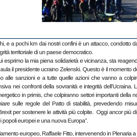
hi, e a pochi km dai nostri confini è un attacco, condotto
egrità territoriale di un paese democratico.
cui esprimo la mia piena solidarietà e vicinanza, sta reag
ula il presidente ucraino Zelenski.
Questo è il momento del
o alle sanzioni e a tutte quelle azioni che vanno a colpi
ensiva nei confronti della sovranità e integrità dell’Ucrain
nergetico in primis, che colpiranno settori importanti della
are sulle regole del Patto di stabilità, prevedendo misu
Brexit per sostenere le attività più colpite. Oggi ancor più d
i popoli europei e una nuova Europa”.
lamento europeo, Raffaele Fitto, intervenendo in Plenaria a