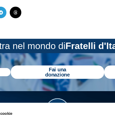
tra nel mondo di
Fratelli d'It
Fai una
donazione
 cookie