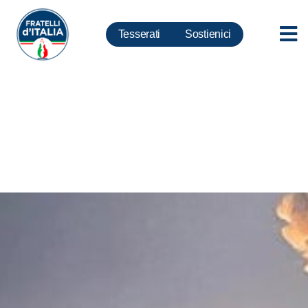
Tesserati
Sostienici
Ucraina, Lollobrigida: nostra
ferma condanna a Putin, Draghi
subito in Aula