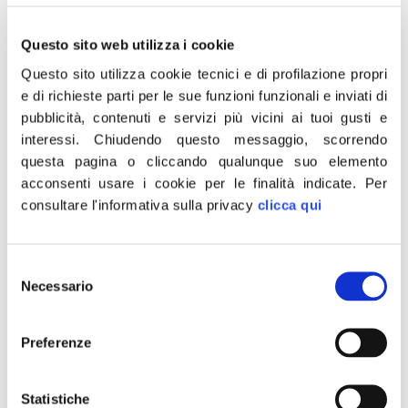
governo tenuto in piedi da un Parlamento, ma questo
non giustifica una deresponsabilizzazione rispetto agli
Questo sito web utilizza i cookie
obblighi che gli organi costituzionali devono
Questo sito utilizza cookie tecnici e di profilazione propri
ottemperare. Chiederemo lo svolgimento di una riunione
e di richieste parti per le sue funzioni funzionali e inviati di
dei presidenti di gruppo proponendo di nuovo di
pubblicità, contenuti e servizi più vicini ai tuoi gusti e
anticipare in queste ore la presenza di Draghi, con
interessi.
Chiudendo questo messaggio, scorrendo
questa pagina o cliccando qualunque suo elemento
comunicazioni e un voto di indirizzo parlamentare,che
acconsenti usare i cookie per le finalità indicate.
Per
rafforzi sul piano internazionale l’azione del governo e
consultare l'informativa sulla privacy
clicca qui
configuri l’Italia tra le Nazioni in grado di richiamare
l’Europa alle proprie responsabilità rispetto alla più grave
crisi internazionale di questo secolo. Fratelli d’Italia è un
Selezione
Necessario
del
partito patriottico e non farà prevalere atteggiamenti
consenso
polemici in questo momento, avremo tempo e modo di
discutere dei gravi errori e delle responsabilità
Preferenze
dell’Europa e nell’Europa dei governi italiani che si sono
succeduti e che hanno portato a una debolezza
Statistiche