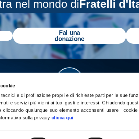
tra nel mondo di
Fratelli d'It
Fai una
donazione
 cookie
tecnici e di profilazione propri e di richieste parti per le sue funz
enuti e servizi più vicini ai tuoi gusti e interessi.
Chiudendo quest
 cliccando qualunque suo elemento acconsenti usare i cookie pe
informativa sulla privacy
clicca qui
a
Gazzetta Tricolore
per tenerti aggiornato