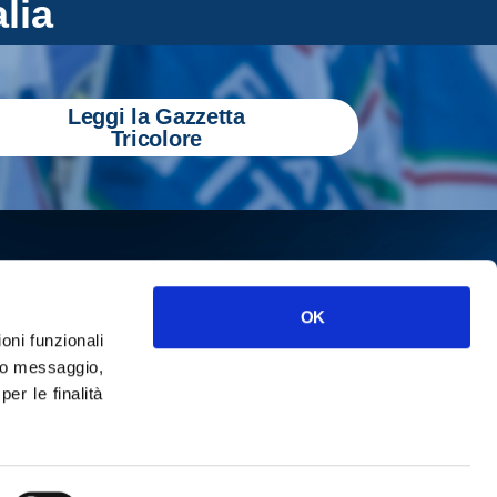
alia
Leggi la Gazzetta
Tricolore
OK
ioni funzionali
o messaggio,
r le finalità
ISCRIVITI