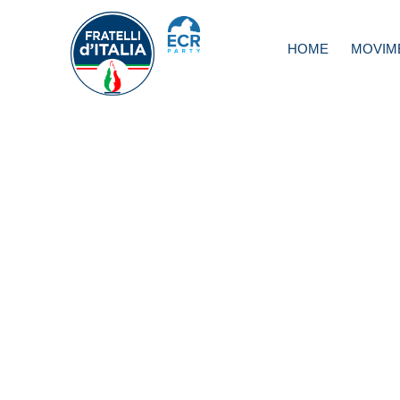
HOME
MOVIM
Ue- Disastri natur
Fitto: investire pe
prevenzione e
ricostruzione