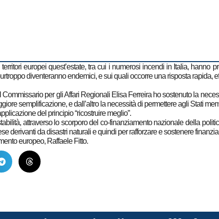
i territori europei quest’estate, tra cui i numerosi incendi in Italia, hann
troppo diventeranno endemici, e sui quali occorre una risposta rapida, effi
mmissario per gli Affari Regionali Elisa Ferreira ho sostenuto la necessi
re semplificazione, e dall’altro la necessità di permettere agli Stati membri
applicazione del principio “ricostruire meglio”.
stabilità, attraverso lo scorporo del co-finanziamento nazionale della polit
ese derivanti da disastri naturali e quindi per rafforzare e sostenere finanz
amento europeo, Raffaele Fitto.