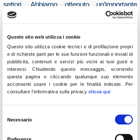
settori.
Abbiamo ottenuto un’importante
tutela per riso e ortofrutta rispetto alla
proposta iniziale, abbiamo scongiurato la
liberalizzazione dei diritti di reimpianto dei
Questo sito web utilizza i cookie
vini, abbiamo finalmente concentrato i
Questo sito utilizza cookie tecnici e di profilazione propri
contributi Pac sugli agricoltori attivi
e di richieste parti per le sue funzioni funzionali e inviati di
eliminando le rendite, abbiamo dato un
pubblicità, contenuti e servizi più vicini ai tuoi gusti e
interessi.
Chiudendo questo messaggio, scorrendo
segnale di sostegno forte al ricambio
questa pagina o cliccando qualunque suo elemento
generazionale.
acconsenti usare i cookie per le finalità indicate.
Per
consultare l'informativa sulla privacy
clicca qui
Tuttavia la futura Pac avrà un impatto
Selezione
pesante per il taglio delle risorse previste,
Necessario
del
che colpirà i contributi diretti in particolare di
consenso
alcuni settori (zootecnia da carne e da latte,
Preferenze