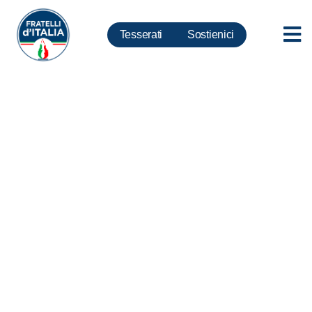
Tesserati
Sostienici
UE, Fidanza: Pac migliorata ma
permangono criticità