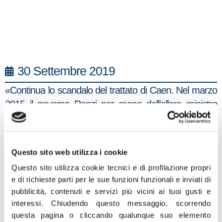
30 Settembre 2019
«Continua lo scandalo del trattato di Caen. Nel marzo
2015 il governo Renzi per mano dell’allora ministro
degli Esteri Paolo Gentiloni, ha firmato di soppiatto un
trattato con la Francia con il quale, senza nessun
motivo, l’Italia cede alla Francia zone di mare molto
Questo sito web utilizza i cookie
ricche di pesce e di risorse naturali. Grazie alla
Questo sito utilizza cookie tecnici e di profilazione propri
denuncia di Fratelli d’Italia quel trattato non è stato
e di richieste parti per le sue funzioni funzionali e inviati di
ratificato dal Parlamento. Ma ora scandaloso, il nuovo
pubblicità, contenuti e servizi più vicini ai tuoi gusti e
ministro per gli Affari europei Amendola, ovviamente
interessi.
Chiudendo questo messaggio, scorrendo
anche lui Pd, interrogato da FdI alla sua prima
questa pagina o cliccando qualunque suo elemento