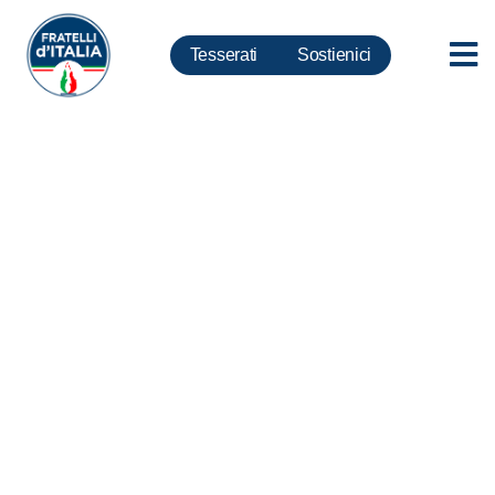
Tesserati
Sostienici
UE, Meloni: Amendola
favorevole a cedere zone di
mare italiano a Francia, FdI farà
di tutto per difendere confini
nazionali (video)