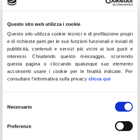
affrontare la spesa di 20 euro a persona pari
a 80 euro per entrare agli Uffizi? A questo
punto sono d’accordo con Sgarbi. Paghino il
Questo sito web utilizza i cookie
biglietto solo i turisti stranieri e gli italiani no.
Questo sito utilizza cookie tecnici e di profilazione propri
L’indotto potrebbe valere più della
e di richieste parti per le sue funzioni funzionali e inviati di
bigliettazione, come alla National Gallery di
pubblicità, contenuti e servizi più vicini ai tuoi gusti e
Londra.
interessi.
Chiudendo questo messaggio, scorrendo
Alla base però c’è il fatto che un museo non
questa pagina o cliccando qualunque suo elemento
acconsenti usare i cookie per le finalità indicate.
Per
è un mausoleo. Le mostre temporanee
consultare l'informativa sulla privacy
clicca qui
hanno un costo ma le collezioni permanenti
dovrebbero essere patrimonio accessibile a
tutti, almeno quando si parla della nostra
Selezione
identità. Ma è l’insieme delle politiche
Necessario
del
consenso
turistiche,quelle turistico-culturali e fiscali
dovrebbe essere profondamente rivisto. È
Preferenze
un discorso molto più complesso della