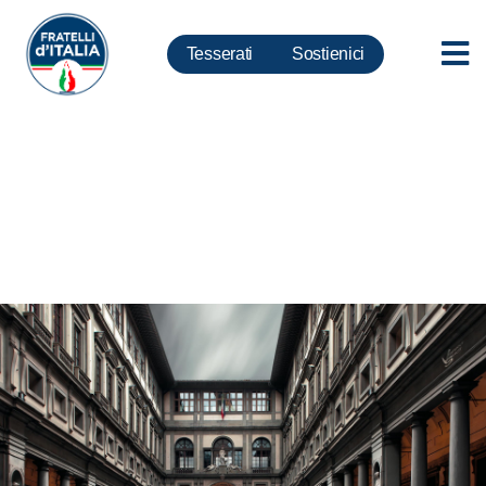
Tesserati
Sostienici
Uffizi, Murgia: No alla cultura
elitaria di un patrimonio che
appartiene all’umanità