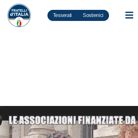
Tesserati
Sostienici
Unar, Mollicone: Scandaloso
servizio Iene, Gentiloni e
Boschi intervengano con
blocco fondi, indagine interna e
dimissioni Spano. Magistratura
apra inchiesta