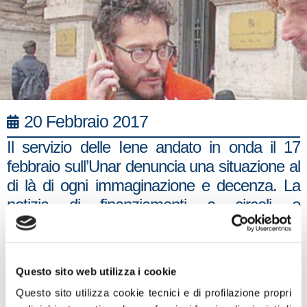
20 Febbraio 2017
Il servizio delle Iene andato in onda il 17
febbraio sull’Unar denuncia una situazione al
di là di ogni immaginazione e decenza. La
notizia di finanziamenti a circoli e
associazioni omosessuali dove si pratica,
come visto nelle immagini- prostituzione
maschile e nessuna attività culturale contro
Questo sito web utilizza i cookie
le discriminazioni per cui sono stati finanziati
Questo sito utilizza cookie tecnici e di profilazione propri
è di una gravità estrema e getta una luce