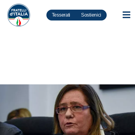
Tesserati
Sostienici
Università, Frassinetti: evitare
fuga all’estero di altri studenti