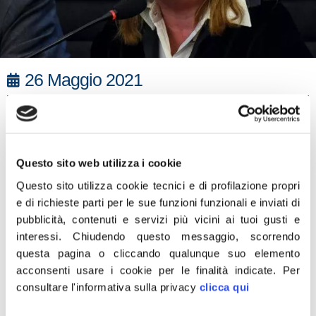
26 Maggio 2021
“Oggi il ministro Messa è intervenuta in commissione
Cultura durante l’esame della legge sui ricercatori
universitari. Con l’occasione ho voluto ricordarle la
Questo sito web utilizza i cookie
preoccupazione di Fratelli d’Italia per i dati della Corte dei
Conti da dove si evince che sono aumentati del 41,8% i
Questo sito utilizza cookie tecnici e di profilazione propri
e di richieste parti per le sue funzioni funzionali e inviati di
laureati e i diplomati che hanno lasciato l’Italia negli ultimi
pubblicità, contenuti e servizi più vicini ai tuoi gusti e
8 anni. Inoltre, abbiamo ribadito che per evitare questo
interessi.
Chiudendo questo messaggio, scorrendo
preoccupante fenomeno deve essere revisionato il
questa pagina o cliccando qualunque suo elemento
sistema di reclutamento. Oggi c’è la necessità di
acconsenti usare i cookie per le finalità indicate.
Per
stabilizzare quanti più giovani possibili che spesso si
consultare l'informativa sulla privacy
clicca qui
trovano costretti ad abbandonare la carriera