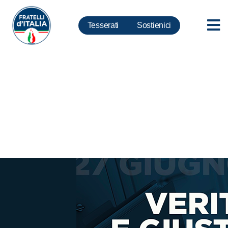
Tesserati
Sostienici
Ustica, Meloni: prioritaria la
desecretazione di tutti gli atti e
dei documenti utili a fare luce
su una pagina cosi controversa
della nostra storia