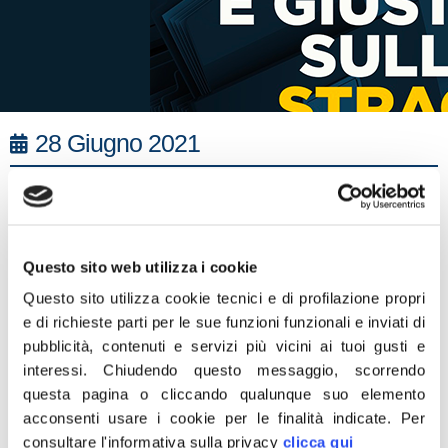
28 Giugno 2021
“41 anni dalla strage di Ustica: noi non dimentichiamo le
81 vittime e le famiglie che reclamano giustizia e
meritano di sapere cosa sia davvero successo il 27
giugno 1980. Bene ha fatto il Presidente Mattarella a
Questo sito web utilizza i cookie
ribadire che la Repubblica sente come dovere
Questo sito utilizza cookie tecnici e di profilazione propri
inderogabile l’impegno per una più completa
e di richieste parti per le sue funzioni funzionali e inviati di
pubblicità, contenuti e servizi più vicini ai tuoi gusti e
ricostruzione dei fatti. Per questo rimane prioritaria la
interessi.
Chiudendo questo messaggio, scorrendo
desecretazione di tutti gli atti e dei documenti utili a fare
questa pagina o cliccando qualunque suo elemento
luce su una pagina così controversa della nostra storia.
acconsenti usare i cookie per le finalità indicate.
Per
Penso ad esempio ai cablogrammi inviati dall’allora
consultare l'informativa sulla privacy
clicca qui