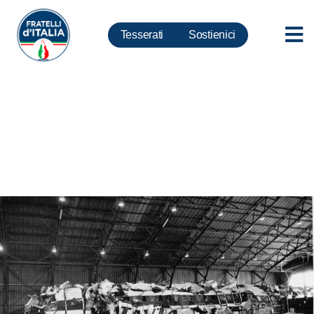
Tesserati
Sostienici
Ustica, Mollicone: Da Martinelli
vendetta postuma contro
Fragalà cercatore di verità…