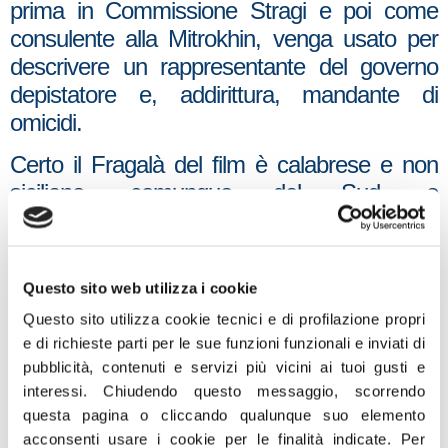
prima in Commissione Stragi e poi come
consulente alla Mitrokhin, venga usato per
descrivere un rappresentante del governo
depistatore e, addirittura, mandante di
omicidi.
Certo il Fragalà del film è calabrese e non
siciliano, comunque del Sud, e
sottosegretario carica che Enzo Fragalà
non ricoprì mai. Ma è evidente la damnatio
memoriae e crediamo che il motivo di tale
Questo sito web utilizza i cookie
vendetta postuma risalga in uno scontro di
Questo sito utilizza cookie tecnici e di profilazione propri
tesi su un altro film di Martinelli, quello su
e di richieste parti per le sue funzioni funzionali e inviati di
Aldo Moro ” Piazza delle Cinque Lune”, di
pubblicità, contenuti e servizi più vicini ai tuoi gusti e
cui fui testimone diretto.
interessi.
Chiudendo questo messaggio, scorrendo
questa pagina o cliccando qualunque suo elemento
Come ufficio stampa del Gruppo An in
acconsenti usare i cookie per le finalità indicate.
Per