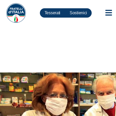
Tesserati
Sostienici
Vaccini, Lollobrigida-Gemmato:
ad Ascoli gazebo per le
farmacie, da De Caro silenzio
assordante