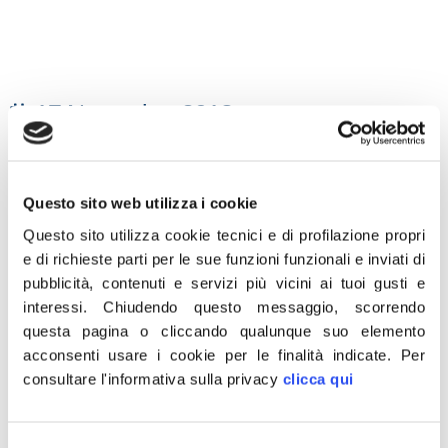
17 Novembre 2018
“L’Unione Europea, ancora una volta,
danneggia i prodotti del Made in Italy non
prevedendo, nella modifica del regolamento
Questo sito web utilizza i cookie
europeo da parte della Commissione, alcun
Questo sito utilizza cookie tecnici e di profilazione propri
obbligo nello specificare la provenienza delle
e di richieste parti per le sue funzioni funzionali e inviati di
pubblicità, contenuti e servizi più vicini ai tuoi gusti e
uve per i vini. L’ennesimo inaccettabile
interessi.
Chiudendo questo messaggio, scorrendo
attacco alle nostre eccellenze e ad un
questa pagina o cliccando qualunque suo elemento
settore, quello vinicolo, che regala all’Italia 15
acconsenti usare i cookie per le finalità indicate.
Per
miliardi di fatturato e 1,2 milioni di posti di
consultare l'informativa sulla privacy
clicca qui
lavoro. Fratelli d’Italia continuerà a battersi
per difendere il Made in Italy nel mondo: un
Selezione