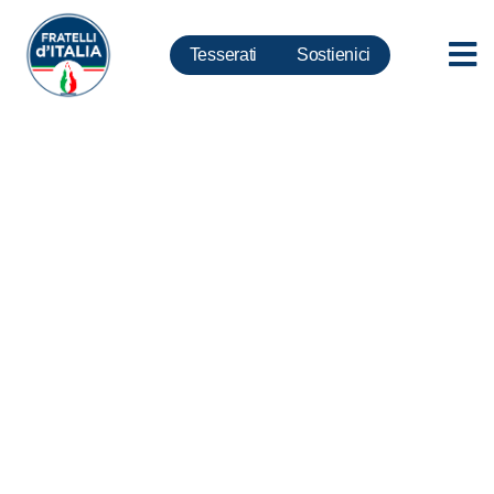
Tesserati
Sostienici
Vino, Meloni: Proposta
commissione UE danneggia
made in Italy, FdI in campo per
difendere eccellenze