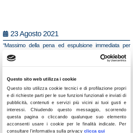
23 Agosto 2021
“Massimo della pena ed espulsione immediata per
l’extracomunitario arrestato a Corigliano Rossano
(Cosenza), accusato di tentata violenza sessuale
aggravata nei confronti di una donna di 27 anni e
finanche di sua figlia di appena 3 anni”. Lo dichiara, in
Questo sito web utilizza i cookie
una nota, il deputato e Coordinatore della Direzione
Questo sito utilizza cookie tecnici e di profilazione propri
Nazionale di Fratelli d’Italia Edmondo Cirielli: “Siamo di
e di richieste parti per le sue funzioni funzionali e inviati di
pubblicità, contenuti e servizi più vicini ai tuoi gusti e
fronte ad un ennesimo episodio drammatico oltre che
interessi.
Chiudendo questo messaggio, scorrendo
inquietante compiuto da un extracomunitario che non
questa pagina o cliccando qualunque suo elemento
dovrebbe trovarsi sul territorio nazionale. Purtroppo,
acconsenti usare i cookie per le finalità indicate.
Per
però, sono ancora troppi gli stranieri delinquenti liberi di
consultare l'informativa sulla privacy
clicca qui