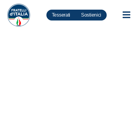
Tesserati
Sostienici
Violenza sessuale, Cirielli:
“Lamorgese si dimetta,
extracomunitario venga
espulso”