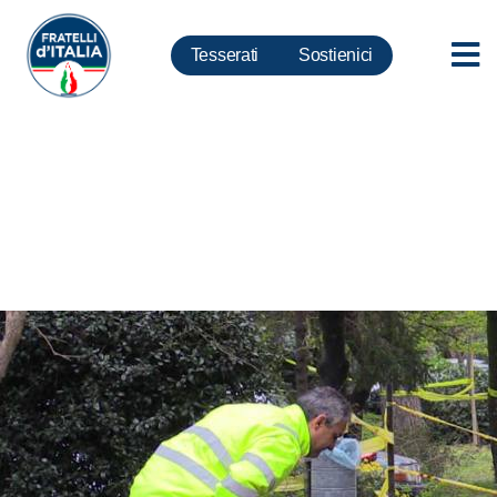
Tesserati
Sostienici
Voragine a Roma, sopralluogo
di FdI a Centocelle. Meloni:
Basta chiacchiere, servono
investimenti contro degrado