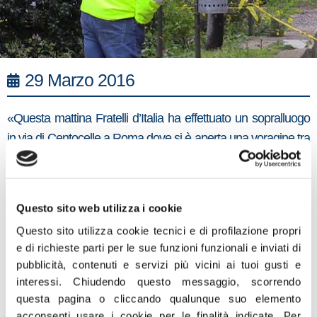
29 Marzo 2016
«Questa mattina Fratelli d’Italia ha effettuato un sopralluogo
in via di Centocelle a Roma dove si è aperta una voragine tra
due palazzine di case popolari. Da giorni i cittadini, allarmati
da una sospetta perdita d’acqua, sollecitavano l’intervento
delle autorità competenti per evitare un disastro annunciato.
Questo sito web utilizza i cookie
Ma nessuno si è degnato di fare qualcosa e ora 14 famiglie
Questo sito utilizza cookie tecnici e di profilazione propri
sono per strada. E molte di queste sono costrette a dormire
e di richieste parti per le sue funzioni funzionali e inviati di
in macchina per la paura che la loro casa venga occupata
pubblicità, contenuti e servizi più vicini ai tuoi gusti e
abusivamente. Le periferie romane sono ormai terra di
interessi.
Chiudendo questo messaggio, scorrendo
nessuno e quello di Centocelle non è né il primo né l’ultimo
questa pagina o cliccando qualunque suo elemento
acconsenti usare i cookie per le finalità indicate.
Per
caso. Basta chiacchiere: a Roma servono investimenti