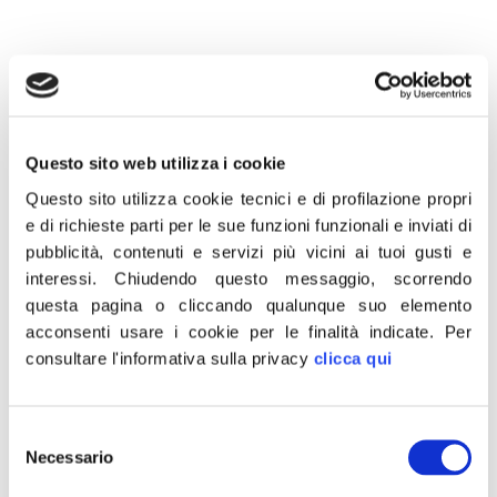
11 Settembre 2018
“17 anni dal terribile attentato delle Torri
Questo sito web utilizza i cookie
Gemelle negli Stati Uniti. 17 anni dal primo di
Questo sito utilizza cookie tecnici e di profilazione propri
una lunga serie di eclatanti atti terroristici
e di richieste parti per le sue funzioni funzionali e inviati di
pubblicità, contenuti e servizi più vicini ai tuoi gusti e
firmati dall’integralismo islamico. 17 anni
interessi.
Chiudendo questo messaggio, scorrendo
dall’inizio dalla diffusione dell’ideologia
questa pagina o cliccando qualunque suo elemento
dell’odio contro la nostra cultura, i nostri
acconsenti usare i cookie per le finalità indicate.
Per
valori e la nostra civiltà. Una preghiera per le
consultare l'informativa sulla privacy
clicca qui
vittime”.
E’ quanto scrive su Facebook il presidente di
Selezione
Fratelli d’Italia, Giorgia Meloni.
Necessario
del
consenso