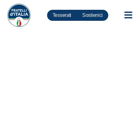
Tesserati
Sostienici
11 settembre, Meloni: A 17 anni
da inizio diffusione ideologia
odio, una preghiera per le
vittime