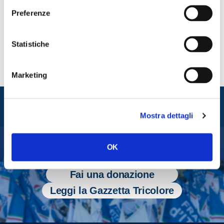
CONDIVIDI
Preferenze
Statistiche
Marketing
Entra nel mondo di
Fratelli d'Italia
Mostra dettagli
OK
Tesserati
Fai una donazione
Leggi la Gazzetta Tricolore