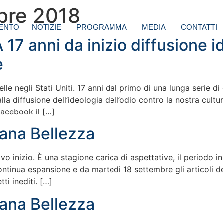
bre 2018
ENTO
NOTIZIE
PROGRAMMA
MEDIA
CONTATTI
 17 anni da inizio diffusione i
e
lle negli Stati Uniti. 17 anni dal primo di una lunga serie di e
alla diffusione dell’ideologia dell’odio contro la nostra cultura
Facebook il […]
rana Bellezza
o inizio. È una stagione carica di aspettative, il periodo i
ontinua espansione e da martedì 18 settembre gli articoli de
ti inediti. […]
rana Bellezza