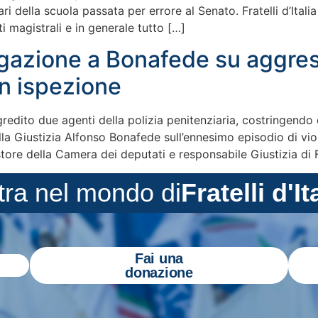
i della scuola passata per errore al Senato. Fratelli d’Itali
i magistrali e in generale tutto […]
rrogazione a Bonafede su aggre
in ispezione
edito due agenti della polizia penitenziaria, costringendo q
la Giustizia Alfonso Bonafede sull’ennesimo episodio di viole
tore della Camera dei deputati e responsabile Giustizia di Fr
tra nel mondo di
Fratelli d'It
Fai una
donazione