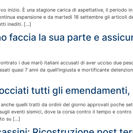
o inizio. È una stagione carica di aspettative, il periodo i
ontinua espansione e da martedì 18 settembre gli articoli de
ti inediti. […]
o faccia la sua parte e assicu
contrato i due marò italiani accusati di aver ucciso due pesc
sati quasi 7 anni da quell’ingiusta e mortificante detenzione
occiati tutti gli emendamenti
, anche quelli tratti da ordini del giorno approvati poche s
ugli eventi sismici, dove la corsa contro il tempo e contr
to su […]
cassini: Ricostruzione post te