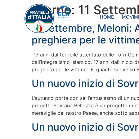
Giorno:
11 Settem
HOME
MOVIM
11 settembre, Meloni: A
preghiera per le vittim
“17 anni dal terribile attentato delle Torri Geme
dall’integralismo islamico. 17 anni dall’inizio d
preghiera per le vittime”. E’ quanto scrive su 
Un nuovo inizio di Sov
L’autunno porta con se’ l’entusiasmo di un nuov
progetti. Sovrana Bellezza è un progetto in c
meraviglie del nostro Paese, anche sotto aspet
Un nuovo inizio di Sov