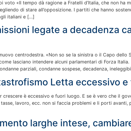
 voto «Il tempo dà ragione a Fratelli d’Italia, che non ha m
cegliendo di stare all’opposizione. I partiti che hanno sost
li italiani e […]
issioni legate a decadenza ca
ire nuovo centrodestra. «Non so se la sinistra o il Capo del
e, come lasciano intendere alcuni parlamentari di Forza Ital
condanne parziali, condanne sospese, decadenza, ineleggibili
astrofismo Letta eccessivo e 
r crescere è eccessivo e fuori luogo. E se è vero che il gov
, tasse, lavoro, ecc. non si faccia problemi e li porti avant
imento larghe intese, cambiare