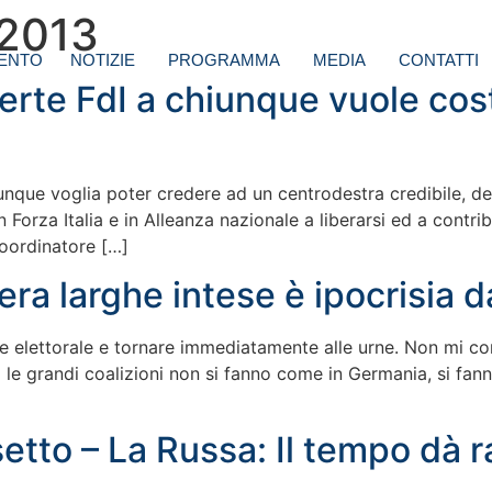
 2013
ENTO
NOTIZIE
PROGRAMMA
MEDIA
CONTATTI
perte FdI a chiunque vuole cos
iunque voglia poter credere ad un centrodestra credibile, dem
Forza Italia e in Alleanza nazionale a liberarsi ed a contri
 coordinatore […]
ra larghe intese è ipocrisia 
ge elettorale e tornare immediatamente alle urne. Non mi con
le grandi coalizioni non si fanno come in Germania, si fanno “
tto – La Russa: Il tempo dà rag