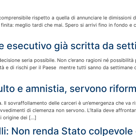
mprensibile rispetto a quella di annunciare le dimissioni dei
 finita: meglio tardi che mai. Spero si arrivi fino in fondo e
e esecutivo già scritta da set
 decisione seria possibile. Non c’erano ragioni né possibilit
tà e di rischi per il Paese mentre tutti sanno da settimane ch
dulto e amnistia, servono riform
istia. Il sovraffollamento delle carceri è un’emergenza che va r
ovvedimenti di clemenza non servono. L’Italia deve affronta
i origine dei […]
li: Non renda Stato colpevole 