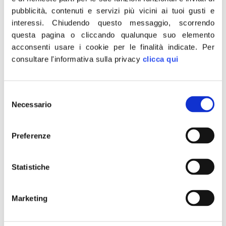
pubblicità, contenuti e servizi più vicini ai tuoi gusti e
sociale è chiusura campi…
interessi.
Chiudendo questo messaggio, scorrendo
questa pagina o cliccando qualunque suo elemento
acconsenti usare i cookie per le finalità indicate.
Per
consultare l'informativa sulla privacy
clicca qui
Selezione
Necessario
del
consenso
Preferenze
Statistiche
…E RISPETTO DELLA LEGGE. «Sono d’accordo con il
Marketing
rappresentante legale dell’Associazione Nazione Rom,
Marcello Ziunisi, quando sostiene che il sindaco Marino