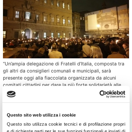
“Un’ampia delegazione di Fratelli d’Italia, composta tra
gli altri da consiglieri comunali e municipali, sarà
presente oggi alla fiaccolata organizzata da alcuni
comitati cittadini per dare la più forte solidarietà alle
vittime dell’inseguimento della macchina guidata da
persone di origine rom che ieri ha provocato decine di
feriti e la morte di una signora. Voglio […]
Questo sito web utilizza i cookie
Incidente Roma, Meloni a
Questo sito utilizza cookie tecnici e di profilazione propri
Nazione Rom: Inclusione
e di richieste parti per le sue funzioni funzionali e inviati di