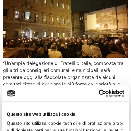
“Un’ampia delegazione di Fratelli d’Italia, composta tra
gli altri da consiglieri comunali e municipali, sarà
presente oggi alla fiaccolata organizzata da alcuni
comitati cittadini per dare la più forte solidarietà alle
vittime dell’inseguimento della macchina guidata da
persone di origine rom che ieri ha provocato decine di
feriti e la morte di una signora. Voglio […]
Questo sito web utilizza i cookie
Incidente Roma, Meloni a
Questo sito utilizza cookie tecnici e di profilazione propri
Nazione Rom: Inclusione
e di richieste parti per le sue funzioni funzionali e inviati di