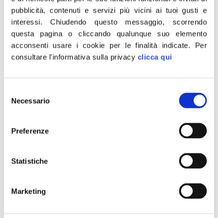
pubblicità, contenuti e servizi più vicini ai tuoi gusti e
sociale è chiusura campi…
interessi.
Chiudendo questo messaggio, scorrendo
questa pagina o cliccando qualunque suo elemento
acconsenti usare i cookie per le finalità indicate.
Per
consultare l'informativa sulla privacy
clicca qui
Selezione
Necessario
del
consenso
Preferenze
Statistiche
…E RISPETTO DELLA LEGGE. «Sono d’accordo con il
Marketing
rappresentante legale dell’Associazione Nazione Rom,
Marcello Ziunisi, quando sostiene che il sindaco Marino