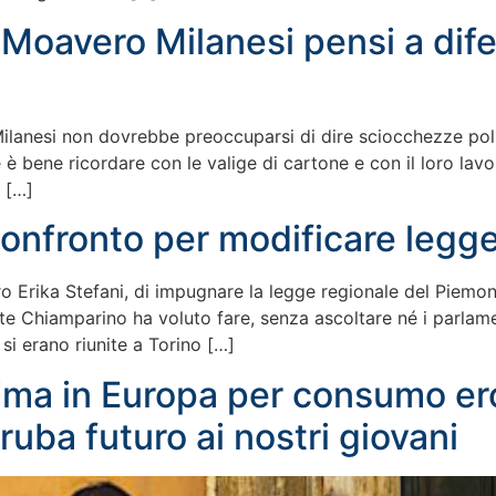
ro Moavero Milanesi pensi a dife
 Milanesi non dovrebbe preoccuparsi di dire sciocchezze pol
è bene ricordare con le valige di cartone e con il loro lavor
 […]
 confronto per modificare legg
ro Erika Stefani, di impugnare la legge regionale del Piemo
te Chiamparino ha voluto fare, senza ascoltare né i parlamen
si erano riunite a Torino […]
prima in Europa per consumo er
ruba futuro ai nostri giovani