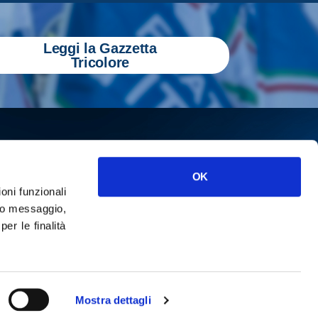
Leggi la Gazzetta
Tricolore
OK
ioni funzionali
o messaggio,
r le finalità
ISCRIVITI
cy
Mostra dettagli