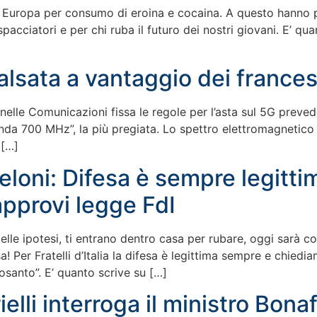
 in Europa per consumo di eroina e cocaina. A questo hanno 
spacciatori e per chi ruba il futuro dei nostri giovani. E’ qu
alsata a vantaggio dei frances
e nelle Comunicazioni fissa le regole per l’asta sul 5G preve
nda 700 MHz”, la più pregiata. Lo spettro elettromagnetico è
 […]
eloni: Difesa è sempre legit
approvi legge FdI
delle ipotesi, ti entrano dentro casa per rubare, oggi sarà 
a! Per Fratelli d’Italia la difesa è legittima sempre e chied
osanto”. E’ quanto scrive su […]
elli interroga il ministro Bon