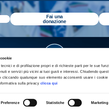
Fai una
donazione
 cookie
tecnici e di profilazione propri e di richieste parti per le sue funz
enuti e servizi più vicini ai tuoi gusti e interessi.
Chiudendo quest
 cliccando qualunque suo elemento acconsenti usare i cookie pe
informativa sulla privacy
clicca qui
a
Gazzetta Tricolore
per tenerti aggiornato
yright 2026 - Tutti i diritti riservati
Privacy Policy
Cookie poli
Preferenze
Statistiche
Marketing