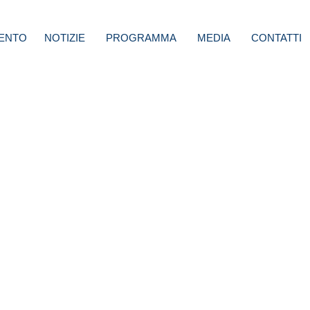
ENTO
NOTIZIE
PROGRAMMA
MEDIA
CONTATTI
i
 che
grati?
 Corsi
olli se