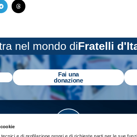
tra nel mondo di
Fratelli d'It
Fai una
donazione
 cookie
tecnici e di profilazione propri e di richieste parti per le sue funz