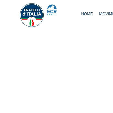
HOME
MOVIM
Immigrazione, ch
controlla i centri
ospitano gli immi
Deidda: Servono
per il personale
Prefetture e contr
i centri rispettano
capitolati e leggi