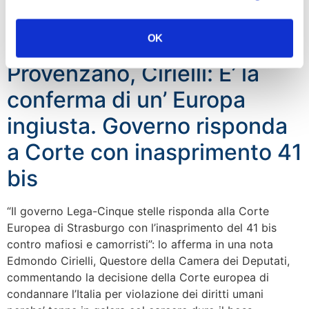
cioè la proporzionalità tra offesa e difesa e l’eccessiva
discrezionalità dei giudici – rischia di essere una grande
OK
occasione persa. Per carità è […]
Provenzano, Cirielli: E’ la
conferma di un’ Europa
ingiusta. Governo risponda
a Corte con inasprimento 41
bis
“Il governo Lega-Cinque stelle risponda alla Corte
Europea di Strasburgo con l’inasprimento del 41 bis
contro mafiosi e camorristi”: lo afferma in una nota
Edmondo Cirielli, Questore della Camera dei Deputati,
commentando la decisione della Corte europea di
condannare l’Italia per violazione dei diritti umani