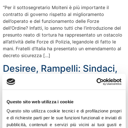
“Per il sottosegretario Molteni è più importante il
contratto di governo rispetto al miglioramento
dell’operato e del funzionamento delle Forze
dell’Ordine? Infatti, lo sanno tutti che l’introduzione del
presunto reato di tortura ha rappresentato un ostacolo
all’attività delle Forze di Polizia, legandole di fatto le
mani. Fratelli d’Italia ha presentato un emendamento al
decreto sicurezza […]
Desiree, Rampelli: Sindaci,
Prefetti e Questori adottano
tecnica della zona franca
per circoscrivere zona
Questo sito web utilizza i cookie
delinquenti
Questo sito utilizza cookie tecnici e di profilazione propri
e di richieste parti per le sue funzioni funzionali e inviati di
pubblicità, contenuti e servizi più vicini ai tuoi gusti e
“La questione di Desirée è seria, nessuna