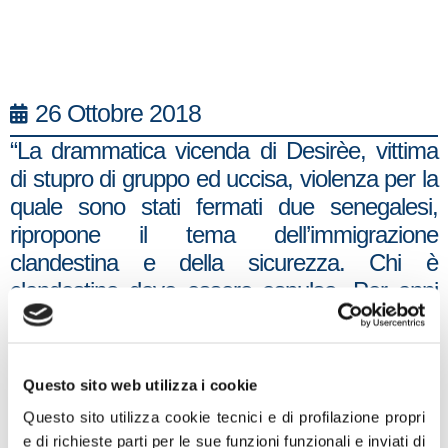
26 Ottobre 2018
“La drammatica vicenda di Desirèe, vittima
di stupro di gruppo ed uccisa, violenza per la
quale sono stati fermati due senegalesi,
ripropone il tema dell’immigrazione
clandestina e della sicurezza. Chi è
clandestino deve essere espulso. Per anni
con il buonismo ed il lassismo delle sinistre è
stato concesso lo status di rifugiato, o la
protezione sussidiaria o quella umanitaria
Questo sito web utilizza i cookie
anche laddove non c’erano i presupposti.
Questo sito utilizza cookie tecnici e di profilazione propri
Questo tema deve essere affrontato
e di richieste parti per le sue funzioni funzionali e inviati di