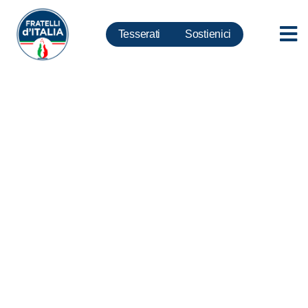
Tesserati
Sostienici
Desiré Mariottini. Rauti: Basta
violenza donne e tolleranza
zero per aguzzini