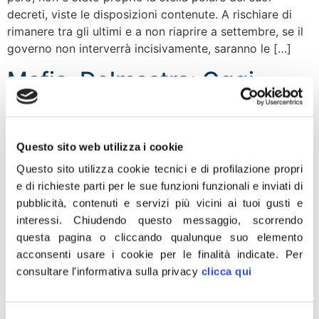
decreti, viste le disposizioni contenute. A rischiare di
rimanere tra gli ultimi e a non riaprire a settembre, se il
governo non interverrà incisivamente, saranno le […]
Mafia, Delmastro: Oggi
nuovo scarcerato. Bonafede
chieda scusa e revochi
Questo sito web utilizza i cookie
provvedimento
Questo sito utilizza cookie tecnici e di profilazione propri
e di richieste parti per le sue funzioni funzionali e inviati di
“Oggi il bollettino della resa e della sconfitta dello Stato
pubblicità, contenuti e servizi più vicini ai tuoi gusti e
alla mafia registra un nuovo scarcerato eccellente:
interessi.
Chiudendo questo messaggio, scorrendo
Carmelo Terranova, 72 anni, esponente di spicco della
questa pagina o cliccando qualunque suo elemento
cosca Aparo di Floridia-Solarino (Siracusa) e
acconsenti usare i cookie per le finalità indicate.
Per
condannato a tre ergastoli per omicidio. Il boss è stato
consultare l'informativa sulla privacy
clicca qui
trasferito, per l’emergenza coronavirus, nel suo regno ai
domiciliari. L’improvvido e letale nesso di […]