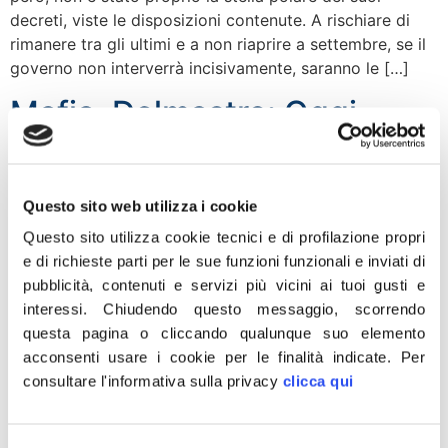
decreti, viste le disposizioni contenute. A rischiare di
rimanere tra gli ultimi e a non riaprire a settembre, se il
governo non interverrà incisivamente, saranno le […]
Mafia, Delmastro: Oggi
nuovo scarcerato. Bonafede
chieda scusa e revochi
Questo sito web utilizza i cookie
provvedimento
Questo sito utilizza cookie tecnici e di profilazione propri
e di richieste parti per le sue funzioni funzionali e inviati di
“Oggi il bollettino della resa e della sconfitta dello Stato
pubblicità, contenuti e servizi più vicini ai tuoi gusti e
alla mafia registra un nuovo scarcerato eccellente:
interessi.
Chiudendo questo messaggio, scorrendo
Carmelo Terranova, 72 anni, esponente di spicco della
questa pagina o cliccando qualunque suo elemento
cosca Aparo di Floridia-Solarino (Siracusa) e
acconsenti usare i cookie per le finalità indicate.
Per
condannato a tre ergastoli per omicidio. Il boss è stato
consultare l'informativa sulla privacy
clicca qui
trasferito, per l’emergenza coronavirus, nel suo regno ai
domiciliari. L’improvvido e letale nesso di […]