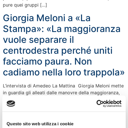
pure quei gruppi […]
Giorgia Meloni a «La
Stampa»: «La maggioranza
vuole separare il
centrodestra perché uniti
facciamo paura. Non
cadiamo nella loro trappola»
L’intervista di Amedeo La Mattina Giorgia Meloni mette
in guardia gli alleati dalle manovre della maggioranza,
del Pd in particolare, per dividere il centrodestra.
Onorevole, lei teme che lo scontro tra Silvio Berlusconi
e Matteo Salvini sia il risultato di queste manovre?
«Siamo persone mature e politicamente esperte. È
Questo sito web utilizza i cookie
sotto gli occhi di tutti quello […]