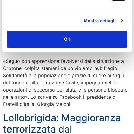
Solidarietà alla popolazione
di Crotone. Un grazie di
Mostra dettagli
cuore ai vigili del fuoco e
alla protezione civile per il
OK
loro lavoro
«Seguo con apprensione l’evolversi della situazione a
Crotone, colpita stamani da un violento nubifragio.
Solidarietà alla popolazione e grazie di cuore ai Vigili
del fuoco e alla Protezione Civile, impegnati nelle
operazioni di soccorso per aiutare le persone bloccate
nelle auto». Lo scrive su Facebook il presidente di
Fratelli d’Italia, Giorgia Meloni.
Lollobrigida: Maggioranza
terrorizzata dal