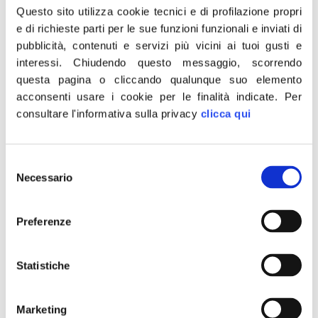
Questo sito utilizza cookie tecnici e di profilazione propri
Calabria. FdI: non
e di richieste parti per le sue funzioni funzionali e inviati di
pubblicità, contenuti e servizi più vicini ai tuoi gusti e
parteciperemo a riunioni
interessi.
Chiudendo questo messaggio, scorrendo
antimafia. Morra si deve
questa pagina o cliccando qualunque suo elemento
acconsenti usare i cookie per le finalità indicate.
Per
dimettere
consultare l'informativa sulla privacy
clicca qui
“Fratelli d’Italia ha deciso che non parteciperà più ad
alcuna riunione della Commissione parlamentare
Selezione
antimafia per protestare contro le mancate dimissioni
Necessario
del
del presidente Morra. Riteniamo che le sue vergognose
consenso
e inqualificabili dichiarazioni verso la compianta Jole
Preferenze
Santelli e verso tutti i cittadini calabresi non possano
essere derubricate a boutade o fraintendimento. Per
questa ragione torniamo […]
Statistiche
Maltempo, Meloni:
Marketing