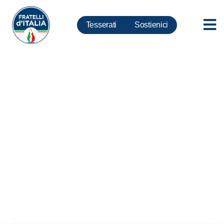
Tesserati
Sostienici
Maltempo, Meloni: Solidarietà
alla popolazione di Crotone. Un
grazie di cuore ai vigili del fuoco
e alla protezione civile per il loro
lavoro