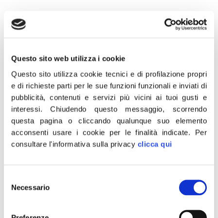
Questo sito web utilizza i cookie
22 Novembre 2020
Questo sito utilizza cookie tecnici e di profilazione propri
e di richieste parti per le sue funzioni funzionali e inviati di
«Seguo con apprensione l’evolversi della situazione a
pubblicità, contenuti e servizi più vicini ai tuoi gusti e
Crotone, colpita stamani da un violento nubifragio.
interessi.
Chiudendo questo messaggio, scorrendo
Solidarietà alla popolazione e grazie di cuore ai Vigili del
questa pagina o cliccando qualunque suo elemento
fuoco e alla Protezione Civile, impegnati nelle operazioni
acconsenti usare i cookie per le finalità indicate.
Per
di soccorso per aiutare le persone bloccate nelle auto».
consultare l'informativa sulla privacy
clicca qui
Lo scrive su Facebook il presidente di Fratelli d’Italia,
Giorgia Meloni.
Selezione
Necessario
del
consenso
CONDIVIDI
Preferenze