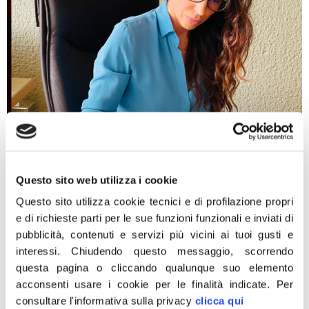
“Bene Regione Lombardia, ma bisogna avere più
Questo sito web utilizza i cookie
coraggio nella lotta ai piccioni. Già a novembre 2019
avevo presentato un’interrogazione proprio su questo
Questo sito utilizza cookie tecnici e di profilazione propri
problema, suggerendo di attuare il controllo del
e di richieste parti per le sue funzioni funzionali e inviati di
piccione con l’ausilio del prelievo in deroga in attività di
pubblicità, contenuti e servizi più vicini ai tuoi gusti e
caccia nella stagione seguente. Bene l’assessore Fabio
interessi.
Chiudendo questo messaggio, scorrendo
Rolfi che anche quest’anno autorizza il controllo
questa pagina o cliccando qualunque suo elemento
mediante abbattimento […]
acconsenti usare i cookie per le finalità indicate.
Per
consultare l'informativa sulla privacy
clicca qui