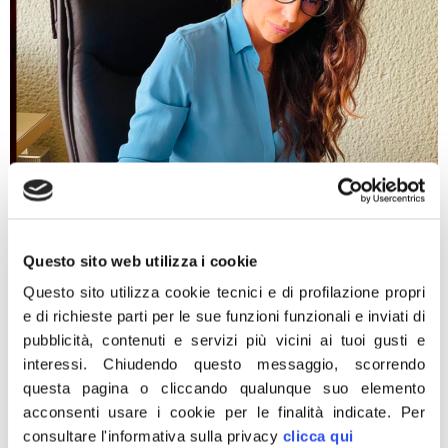
“Bene Regione Lombardia, ma bisogna avere più
Questo sito web utilizza i cookie
coraggio nella lotta ai piccioni. Già a novembre 2019
avevo presentato un’interrogazione proprio su questo
Questo sito utilizza cookie tecnici e di profilazione propri
problema, suggerendo di attuare il controllo del
e di richieste parti per le sue funzioni funzionali e inviati di
piccione con l’ausilio del prelievo in deroga in attività di
pubblicità, contenuti e servizi più vicini ai tuoi gusti e
caccia nella stagione seguente. Bene l’assessore Fabio
interessi.
Chiudendo questo messaggio, scorrendo
Rolfi che anche quest’anno autorizza il controllo
questa pagina o cliccando qualunque suo elemento
mediante abbattimento […]
acconsenti usare i cookie per le finalità indicate.
Per
consultare l'informativa sulla privacy
clicca qui