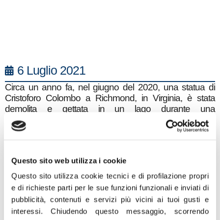
6 Luglio 2021
Circa un anno fa, nel giugno del 2020, una statua di
Cristoforo Colombo a Richmond, in Virginia, è stata
demolita e gettata in un lago durante una
manifestazione di protesta dei Black Lives Matter per la
morte di George Floyd. Cosa abbia a che fare la storia e
il rispetto del passato con la lotta al razzismo è un
mistero di non facile comprensione, anzi.
Questo sito web utilizza i cookie
Chi sono i Black Lives Matter? E quale il legame tra
singole lotte e statue? Persino una statua di Winston
Questo sito utilizza cookie tecnici e di profilazione propri
Churchill ha fatto le spese di questa furia iconoclasta
e di richieste parti per le sue funzioni funzionali e inviati di
tanto cara alla italica ed europea sinistra cieca, che non
pubblicità, contenuti e servizi più vicini ai tuoi gusti e
riesce a vedere oltre il proprio steccato ideologico.
interessi.
Chiudendo questo messaggio, scorrendo
Proprio per questa ragione e per le azioni dei BLM