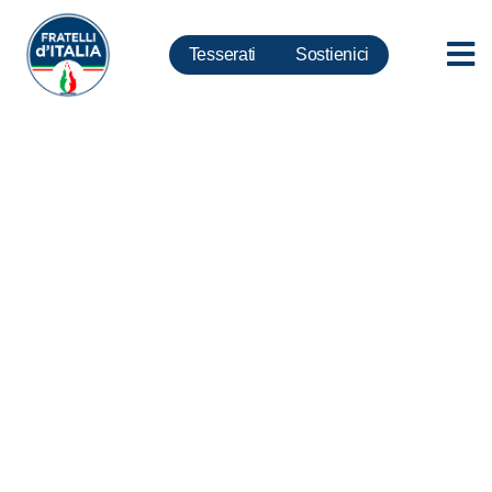
Tesserati
Sostienici
Italiani all’estero, Menia: Ma i
Black Lives Matter sono quelli
che abbattono le statue di
Colombo: perché
inginocchiarsi?