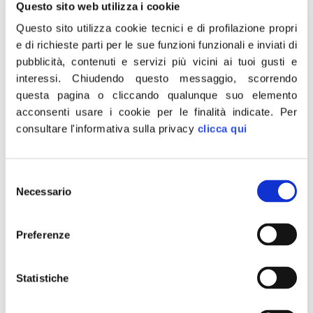
Questo sito web utilizza i cookie
Montagna. “Rischi incendi e
Questo sito utilizza cookie tecnici e di profilazione propri
alluvioni”
e di richieste parti per le sue funzioni funzionali e inviati di
pubblicità, contenuti e servizi più vicini ai tuoi gusti e
interessi.
Chiudendo questo messaggio, scorrendo
“Ho scritto una lettera agli assessori regionali
questa pagina o cliccando qualunque suo elemento
all’Ambiente Monni e all’Agricoltura Saccardi per porre
acconsenti usare i cookie per le finalità indicate.
Per
alla loro attenzione le condizioni del sottobosco della
consultare l'informativa sulla privacy
clicca qui
montagna pistoiese. Una situazione che ho
documentato con un video girato nei boschi di
Abetone-Cutigliano, ma la situazione è assolutamente
Selezione
simile a quella dell’intera montagna pistoiese. Un video
Necessario
del
che è un grido d’allarme, […]
consenso
Toscana: FdI lancia l’allarme
Preferenze
Montagna. “Rischi incendi e
Statistiche
alluvioni”