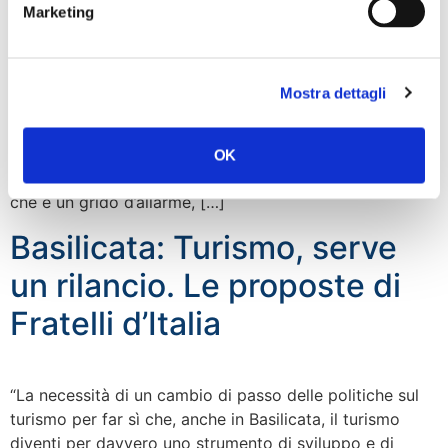
Marketing
“Ho scritto una lettera agli assessori regionali
all’Ambiente Monni e all’Agricoltura Saccardi per porre
alla loro attenzione le condizioni del sottobosco della
Mostra dettagli
montagna pistoiese. Una situazione che ho
documentato con un video girato nei boschi di
Abetone-Cutigliano, ma la situazione è assolutamente
OK
simile a quella dell’intera montagna pistoiese. Un video
che è un grido d’allarme, […]
Basilicata: Turismo, serve
un rilancio. Le proposte di
Fratelli d’Italia
“La necessità di un cambio di passo delle politiche sul
turismo per far sì che, anche in Basilicata, il turismo
diventi per davvero uno strumento di sviluppo e di