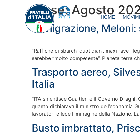
Mese:
Agosto 20
HOME
MOVIM
Immigrazione, Meloni:
“Raffiche di sbarchi quotidiani, maxi rave illeg
sarebbe “molto competente”. Pianeta terra chi
Trasporto aereo, Silves
Italia
“ITA smentisce Gualtieri e il Governo Draghi. 
quanto dichiarava il ministro dell’economia Gua
lavoratori e lede l’immagine della Nazione. L’
Busto imbrattato, Prisc