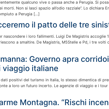
identemente qualcuno vive o passa anche a Perugia. Si poss
orti. Non si lasci spazio all’odio razziale”. Lo dichiara Ema
ompiuto a Perugia […]
acceremo il patto delle tre sin
er nascondere i loro fallimenti. Luigi De Magistris accoglie 1
escono a smaltire. De Magistris, M5Stelle e Pd, i tre volti 
anna: Governo apra corridoi t
 viaggio italiane
dati positivi del turismo in Italia, lo stesso dimentica di p
ronte a loro un futuro incerto. Le agenzie di viaggio e i to
llarme Montagna. “Rischi incend