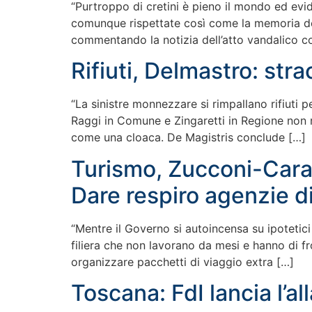
“Purtroppo di cretini è pieno il mondo ed ev
comunque rispettate così come la memoria dei m
commentando la notizia dell’atto vandalico c
Rifiuti, Delmastro: str
“La sinistre monnezzare si rimpallano rifiuti p
Raggi in Comune e Zingaretti in Regione non ri
come una cloaca. De Magistris conclude […]
Turismo, Zucconi-Caram
Dare respiro agenzie di
“Mentre il Governo si autoincensa su ipotetici 
filiera che non lavorano da mesi e hanno di f
organizzare pacchetti di viaggio extra […]
Toscana: FdI lancia l’a