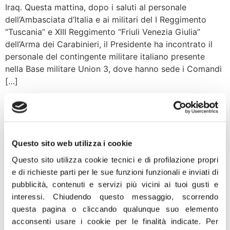
Iraq. Questa mattina, dopo i saluti al personale
dell’Ambasciata d’Italia e ai militari del I Reggimento
“Tuscania” e XIII Reggimento “Friuli Venezia Giulia”
dell’Arma dei Carabinieri, il Presidente ha incontrato il
personale del contingente militare italiano presente
nella Base militare Union 3, dove hanno sede i Comandi
[…]
Cultura, Marcheschi: bene
apertura musei in giorni
festività, ma Nardella
Questo sito web utilizza i cookie
improvvisato
Questo sito utilizza cookie tecnici e di profilazione propri
e di richieste parti per le sue funzioni funzionali e inviati di
pubblicità, contenuti e servizi più vicini ai tuoi gusti e
“La polemica sull’apertura straordinaria degli Uffizi e dei
interessi.
Chiudendo questo messaggio, scorrendo
Musei Civici Fiorentini suggerisce una riflessione sulla
questa pagina o cliccando qualunque suo elemento
gestione del patrimonio artistico italiano. Bene ha fatto
acconsenti usare i cookie per le finalità indicate.
Per
il ministro Sangiuliano a sottolineare che è