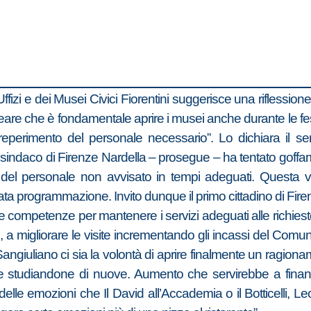
ffizi e dei Musei Civici Fiorentini suggerisce una riflessione 
ineare che è fondamentale aprire i musei anche durante le fes
l reperimento del personale necessario”. Lo dichiara il 
ndaco di Firenze Nardella – prosegue – ha tentato goffamen
ze del personale non avvisato in tempi adeguati. Questa
a programmazione. Invito dunque il primo cittadino di Fire
e competenze per mantenere i servizi adeguati alle richieste 
, a migliorare le visite incrementando gli incassi del Comun
angiuliano ci sia la volontà di aprire finalmente un ragionam
e studiandone di nuove. Aumento che servirebbe a finanzi
lle emozioni che Il David all’Accademia o il Botticelli, Le