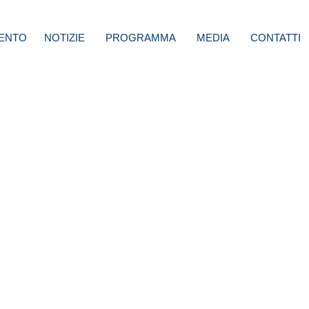
ENTO
NOTIZIE
PROGRAMMA
MEDIA
CONTATTI
chi:
sei in
ma
isato