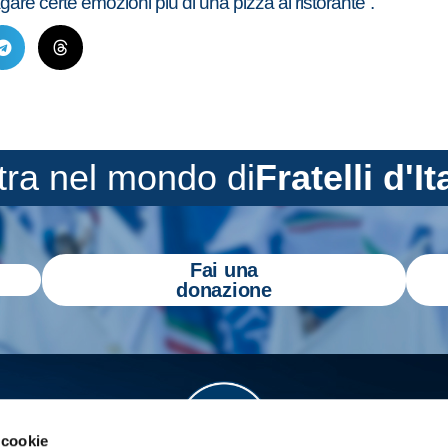
gare certe emozioni più di una pizza al ristorante”.
tra nel mondo di
Fratelli d'It
Fai una
donazione
 cookie