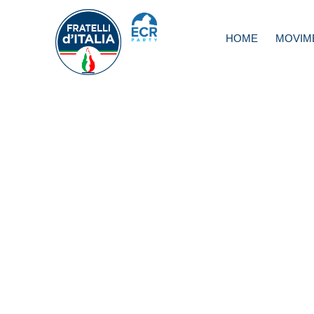
HOME
MOVIM
Cultura, Marches
bene apertura mu
giorni festività, 
Nardella improvv