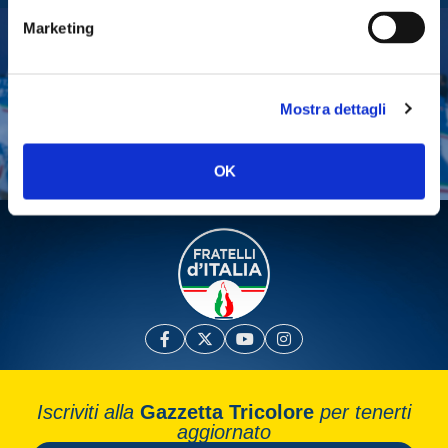
Marketing
Tesserati
Fai una donazione
Mostra dettagli
Leggi la Gazzetta Tricolore
OK
Iscriviti alla
Gazzetta Tricolore
per tenerti
aggiornato