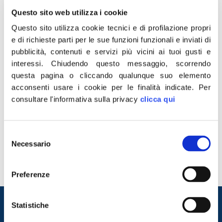
Questo sito web utilizza i cookie
Questo sito utilizza cookie tecnici e di profilazione propri
e di richieste parti per le sue funzioni funzionali e inviati di
pubblicità, contenuti e servizi più vicini ai tuoi gusti e
interessi.
Chiudendo questo messaggio, scorrendo
questa pagina o cliccando qualunque suo elemento
acconsenti usare i cookie per le finalità indicate.
Per
consultare l'informativa sulla privacy
clicca qui
“Quanto abbiamo visto oggi al Meeting di Rimini è
molto significativo. La presidente del Consiglio Giorgia
Meloni è stata salutata con una standing ovation
Selezione
memorabile, al termine di un discorso da statista: un
Necessario
del
vero e proprio programma d’azione politica inscritto in
consenso
un quadro ben chiaro di valori, principi e riferimenti
culturali. Del resto, dopo quasi […]
Preferenze
Entra nel mondo di
Statistiche
Fratelli d'Italia