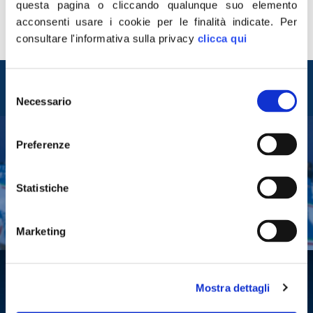
questa pagina o cliccando qualunque suo elemento
acconsenti usare i cookie per le finalità indicate.
Per
consultare l'informativa sulla privacy
clicca qui
Entra nel mondo di
Selezione
Fratelli d'Italia
Necessario
del
consenso
Preferenze
Tesserati
Fai una donazione
Statistiche
Leggi la Gazzetta Tricolore
Marketing
Mostra dettagli