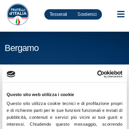
Tesserati
Sostienici
Bergamo
Cliccare sul seguente link per
scaricare CV e CP in formato
ZIP
Questo sito web utilizza i cookie
Questo sito utilizza cookie tecnici e di profilazione propri
Certificati Penali e Curriculum Vitae
e di richieste parti per le sue funzioni funzionali e inviati di
pubblicità, contenuti e servizi più vicini ai tuoi gusti e
Bergamo
interessi.
Chiudendo questo messaggio, scorrendo