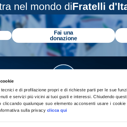
tra nel mondo di
Fratelli d'It
Fai una
donazione
 cookie
tecnici e di profilazione propri e di richieste parti per le sue funz
enuti e servizi più vicini ai tuoi gusti e interessi.
Chiudendo quest
 cliccando qualunque suo elemento acconsenti usare i cookie pe
informativa sulla privacy
clicca qui
a
Gazzetta Tricolore
per tenerti aggiornato