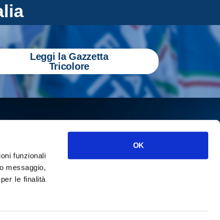
alia
Leggi la Gazzetta
Tricolore
OK
ioni funzionali
o messaggio,
r le finalità
ISCRIVITI