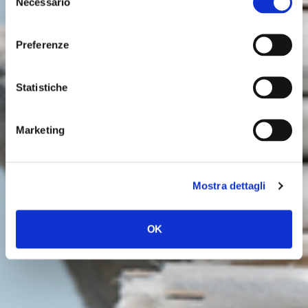
ULTIME NOTIZIE
Necessario
del
consenso
Preferenze
Statistiche
Marketing
Mostra dettagli
OK