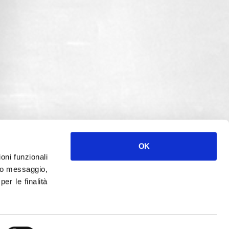
OK
ioni funzionali
o messaggio,
r le finalità