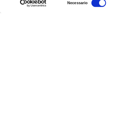
Necessario
del
consenso
Ultime
Notizie
4
AGO