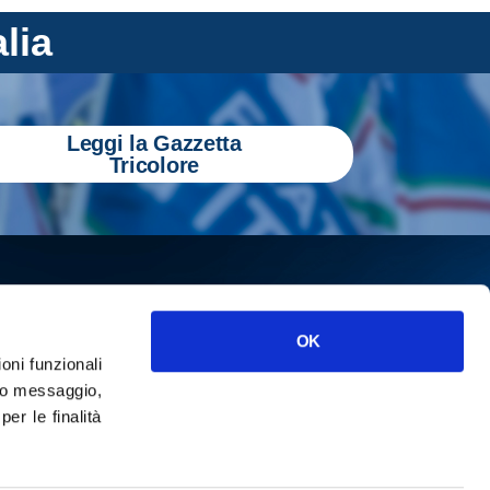
alia
Leggi la Gazzetta
Tricolore
OK
ioni funzionali
o messaggio,
r le finalità
ISCRIVITI