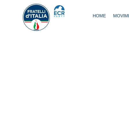
HOME
MOVIM
Grecia, Meloni: 
fa più inchini di
Schettino