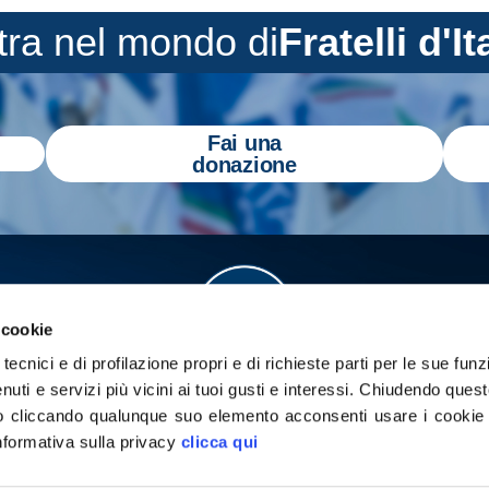
tra nel mondo di
Fratelli d'It
Fai una
donazione
 cookie
tecnici e di profilazione propri e di richieste parti per le sue funz
enuti e servizi più vicini ai tuoi gusti e interessi.
Chiudendo quest
 cliccando qualunque suo elemento acconsenti usare i cookie pe
informativa sulla privacy
clicca qui
a
Gazzetta Tricolore
per tenerti aggiornato