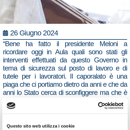
26 Giugno 2024
“Bene ha fatto il presidente Meloni a
ricordare oggi in Aula quali sono stati gli
interventi effettuati da questo Governo in
tema di sicurezza sul posto di lavoro e di
tutele per i lavoratori. Il caporalato è una
piaga che ci portiamo dietro da anni e che da
anni lo Stato cerca di sconfiggere ma che è
ancora ben radicata, soprattutto in alcuni
settori, e che, anche a causa delle politiche
scellerate degli ultimi anni in tema di
immigrazione – i dati allarmanti che sono
Questo sito web utilizza i cookie