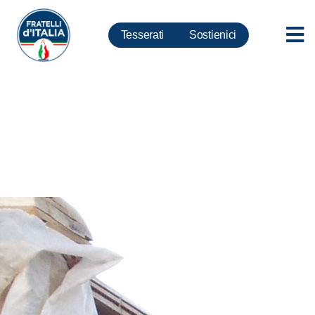
Tesserati
Sostienici
Lavoro: impegno costante del
Governo in tema di sicurezza