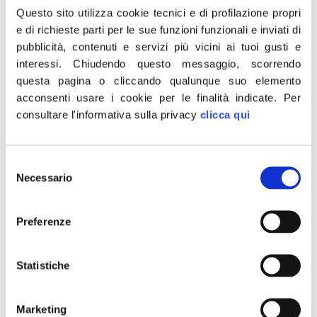
scaturiti dal monitoraggio delle richieste di
Questo sito utilizza cookie tecnici e di profilazione propri
permessi di lavoro arrivate con il Decreto
e di richieste parti per le sue funzioni funzionali e inviati di
Flussi ne sono la prova – sembra aver
pubblicità, contenuti e servizi più vicini ai tuoi gusti e
addirittura ripreso vigore.
interessi.
Chiudendo questo messaggio, scorrendo
questa pagina o cliccando qualunque suo elemento
Fin dal suo insediamento, questo Governo,
acconsenti usare i cookie per le finalità indicate.
Per
ha mostrato interesse e attenzione al tema e
consultare l'informativa sulla privacy
clicca qui
ha intrapreso diverse iniziative per cercare di
arginarlo: due su tutte il decreto sulla
Selezione
condizionalità sociale che interviene sugli
Necessario
del
aiuti comunitari sanzionando quelle imprese
consenso
che non rispettano gli standard di sicurezza
Preferenze
e la reintroduzione del reato penale di
somministrazione illecita di manodopera che
Statistiche
la sinistra aveva depenalizzato nel 2016 ma
che, come è evidente a tutti, è ancora una
Marketing
fattispecie di reato tra le più comuni”.