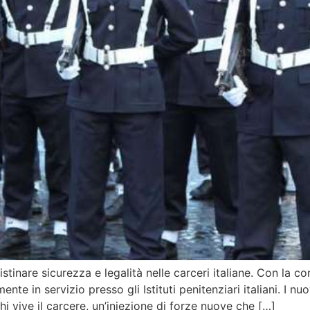
tinare sicurezza e legalità nelle carceri italiane. Con la co
nte in servizio presso gli Istituti penitenziari italiani. I n
hi vive il carcere, un’iniezione di forze nuove che […]