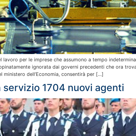
l lavoro per le imprese che assumono a tempo indeterminat
inopinatamente ignorata dai governi precedenti che ora trova
l ministero dell’Economia, consentirà per […]
in servizio 1704 nuovi agenti