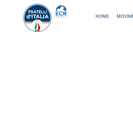
HOME
MOVIM
Mafia: legge “Libe
scegliere” salva i
giovani dai clan