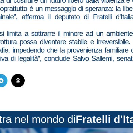
à di costruire un futuro libero dalla violenza e 
a soprattutto è un messaggio di speranza: la liber
inale”, afferma il deputato di Fratelli d’It
 limita a sottrarre il minore ad un ambiente
rottura possa diventare stabile e irreversibi
afie, impedendo che la provenienza familiare di
iva di legalità”, conclude Salvo Sallemi, senat
tra nel mondo di
Fratelli d'It