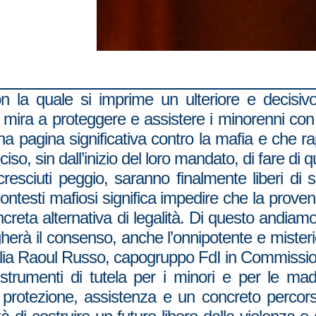
on la quale si imprime un ulteriore e decisivo
ira a proteggere e assistere i minorenni con u
a pagina significativa contro la mafia e che r
, sin dall’inizio del loro mandato, di fare di q
 cresciuti peggio, saranno finalmente liberi di 
contesti mafiosi significa impedire che la proven
oncreta alternativa di legalità. Di questo andi
gherà il consenso, anche l’onnipotente e miste
d’Italia Raoul Russo, capogruppo FdI in Commiss
 strumenti di tutela per i minori e per le ma
 protezione, assistenza e un concreto percors