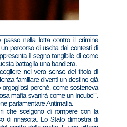
 passo nella lotta contro il crimine
n percorso di uscita dai contesti di
appresenta il segno tangibile di come
uesta battaglia una bandiera.
scegliere nel vero senso del titolo di
ienza familiare diventi un destino già
amo orgogliosi perché, come sosteneva
riosa mafia svanirà come un incubo’”.
ione parlamentare Antimafia.
dri che scelgono di rompere con la
o di rinascita. Lo Stato dimostra di