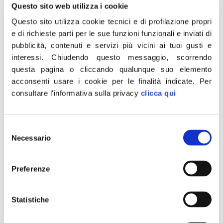
Questo sito web utilizza i cookie
contesti di criminalità organizzata che segna una pagina
Questo sito utilizza cookie tecnici e di profilazione propri
significativa contro la mafia e che rappresenta il segno
e di richieste parti per le sue funzioni funzionali e inviati di
[…]
pubblicità, contenuti e servizi più vicini ai tuoi gusti e
Welfare: Piano nazionale
interessi.
Chiudendo questo messaggio, scorrendo
questa pagina o cliccando qualunque suo elemento
risponde a nuove fragilità
acconsenti usare i cookie per le finalità indicate.
Per
consultare l'informativa sulla privacy
clicca qui
Selezione
Necessario
del
consenso
Preferenze
Statistiche