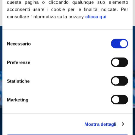
questa pagina o cliccando qualunque suo elemento
acconsenti usare i cookie per le finalità indicate.
Per
consultare l'informativa sulla privacy
clicca qui
Entra nel mondo di
Selezione
Fratelli d'Italia
Necessario
del
consenso
Preferenze
Tesserati
Fai una donazione
Statistiche
Leggi la Gazzetta Tricolore
Marketing
Mostra dettagli