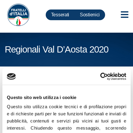
Tesserati
Sostienici
Regionali Val D’Aosta 2020
Cliccare sui seguenti link per
scaricare CV e CP in formato
ZIP
Questo sito web utilizza i cookie
Questo sito utilizza cookie tecnici e di profilazione propri
Certificati Penali e Curriculum Vitae VAL
e di richieste parti per le sue funzioni funzionali e inviati di
pubblicità, contenuti e servizi più vicini ai tuoi gusti e
D’AOSTA
interessi.
Chiudendo questo messaggio, scorrendo