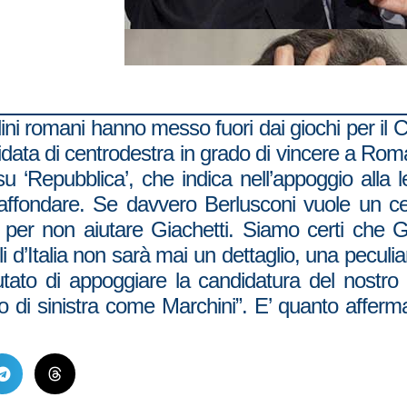
adini romani hanno messo fuori dai giochi per il
didata di centrodestra in grado di vincere a Ro
u ‘Repubblica’, che indica nell’appoggio alla le
affondare. Se davvero Berlusconi vuole un cen
per non aiutare Giachetti. Siamo certi che G
li d’Italia non sarà mai un dettaglio, una peculia
iutato di appoggiare la candidatura del nostr
 di sinistra come Marchini”. E’ quanto afferma i