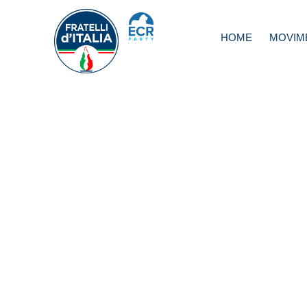
HOME
MOVIM
Roma, Fidanza:
Marchini fuori dai
giochi, Berluscon
sostenga Meloni
aiuti Renzi