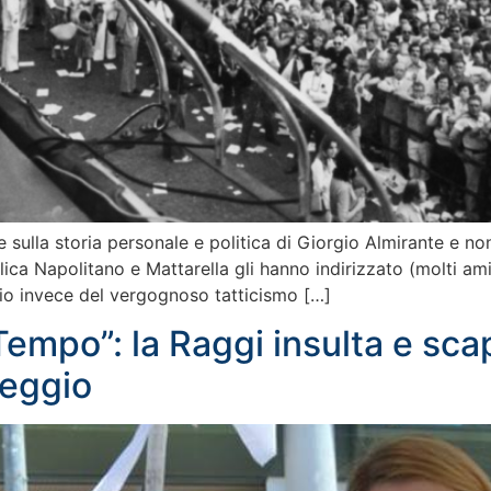
 sulla storia personale e politica di Giorgio Almirante e no
blica Napolitano e Mattarella gli hanno indirizzato (molti a
lio invece del vergognoso tatticismo […]
Tempo”: la Raggi insulta e sca
leggio