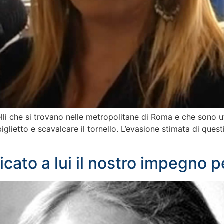
elli che si trovano nelle metropolitane di Roma e che sono ut
glietto e scavalcare il tornello. L’evasione stimata di questi 
cato a lui il nostro impegno pe