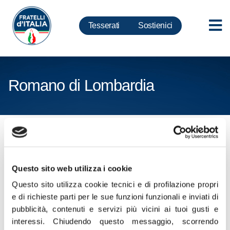
Tesserati
Sostienici
Romano di Lombardia
Cliccare sul seguente link per
scaricare CV e CP in formato
ZIP
Questo sito web utilizza i cookie
Questo sito utilizza cookie tecnici e di profilazione propri
Certificati Penali e Curriculum Vitae Romano
e di richieste parti per le sue funzioni funzionali e inviati di
pubblicità, contenuti e servizi più vicini ai tuoi gusti e
di Lombardia
interessi.
Chiudendo questo messaggio, scorrendo