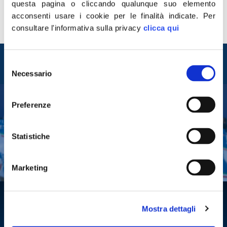
questa pagina o cliccando qualunque suo elemento
acconsenti usare i cookie per le finalità indicate.
Per
consultare l'informativa sulla privacy
clicca qui
Entra nel mondo di
Selezione
Fratelli d'Italia
Necessario
del
consenso
Preferenze
Tesserati
Fai una donazione
Statistiche
Leggi la Gazzetta Tricolore
Marketing
Mostra dettagli