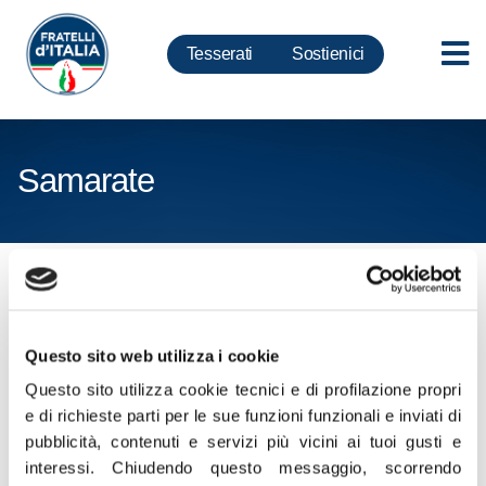
Tesserati
Sostienici
Samarate
Cliccare sul seguente link per
scaricare CV e CP in formato
ZIP
Questo sito web utilizza i cookie
Questo sito utilizza cookie tecnici e di profilazione propri
Certificati Penali e Curriculum Vitae
e di richieste parti per le sue funzioni funzionali e inviati di
pubblicità, contenuti e servizi più vicini ai tuoi gusti e
Samarate
interessi.
Chiudendo questo messaggio, scorrendo